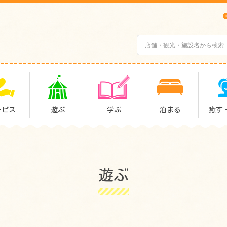
ービス
遊ぶ
学ぶ
泊まる
癒す
遊ぶ