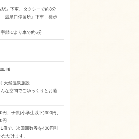
波駅』下車、タクシーで約8分
ス 温泉口停留所』下車、徒歩
宇部ICより車で約6分
co.jp/
続く天然温泉施設
そんな空間でごゆっくりとお過
00円、子供(小学生以下)300円、
00円
1冊で、次回回数券を400円引
入いただけます。