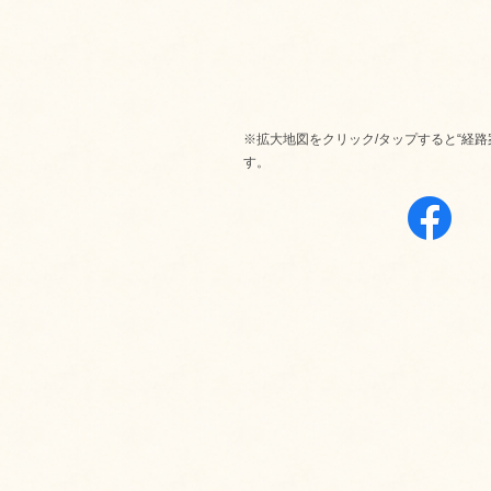
※拡大地図をクリック/タップすると“経路
す。