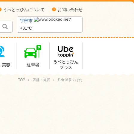
うべとっぴんについて
お問い合わせ
宇部市
+
31°
C
うべとっぴん
・美容
駐車場
プラス
TOP
店舗・施設
片倉温泉くぼた