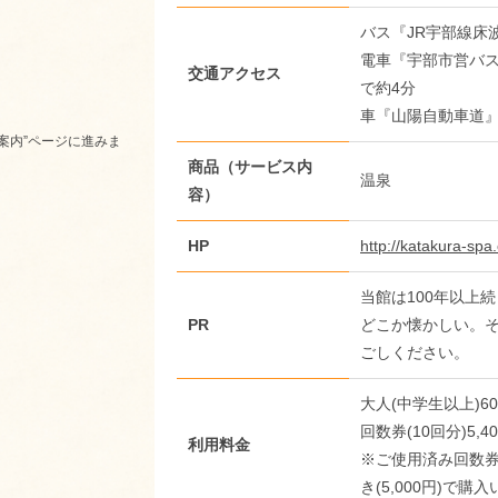
バス『JR宇部線床
電車『宇部市営バ
交通アクセス
で約4分
車『山陽自動車道』
案内”ページに進みま
商品（サービス内
温泉
容）
HP
http://katakura-spa.
当館は100年以上
PR
どこか懐かしい。
ごしください。
大人(中学生以上)6
回数券(10回分)5,4
利用料金
※ご使用済み回数券
き(5,000円)で購