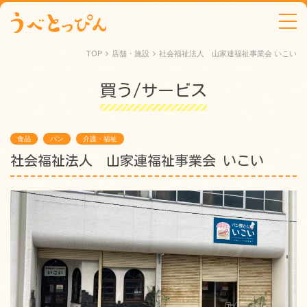
tog
TOP
店舗・施設
社会福祉法人 山家連福祉事業会 いこい
買う
サービス
食品
パン
介護・福祉
社会福祉法人 山家連福祉事業会 いこい