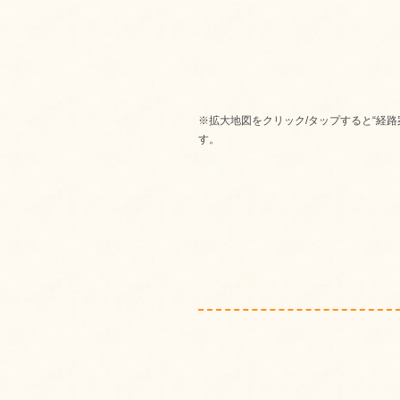
※拡大地図をクリック/タップすると“経路
す。