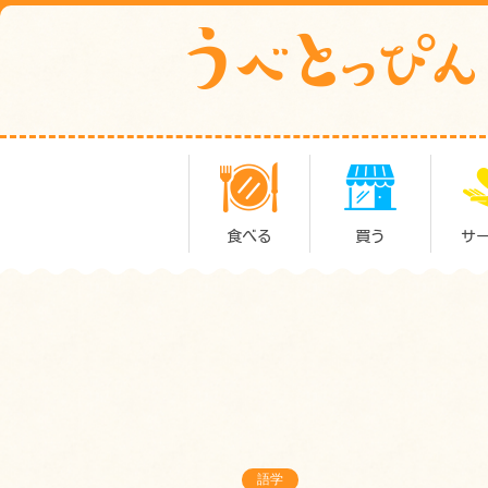
食べる
買う
サ
語学