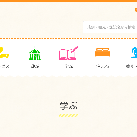
ービス
遊ぶ
学ぶ
泊まる
癒す
学ぶ