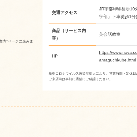
JR宇部岬駅徒歩1
交通アクセス
宇部」下車徒歩1分
商品（サービス内
英会話教室
容）
案内”ページに進みま
https://www.nova.c
HP
amaguchi/ube.html
新型コロナウイルス感染症拡大により、営業時間・定休日
ご来店時は事前に店舗にご確認ください。