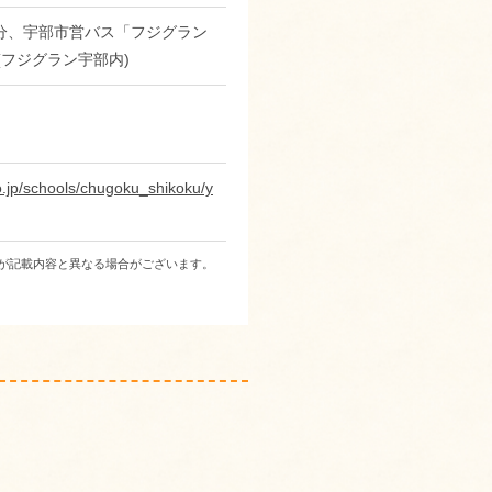
0分、宇部市営バス「フジグラン
(フジグラン宇部内)
o.jp/schools/chugoku_shikoku/y
が記載内容と異なる場合がございます。