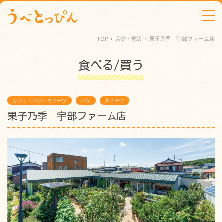
tog
TOP
店舗・施設
果子乃季 宇部ファーム店
食べる
買う
カフェ・パン・スイーツ
パン
スイーツ
果子乃季 宇部ファーム店