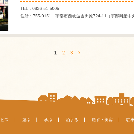
TEL：0836-51-5005
住所：755-0151 宇部市西岐波吉田原724-11（宇部興産
1
2
3
ービス
遊ぶ
学ぶ
泊まる
癒す・美容
駐